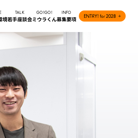
E
TALK
GO!GO!
INFO
ENTRY! for 2028
環境
若手座談会
ミウラくん
募集要項