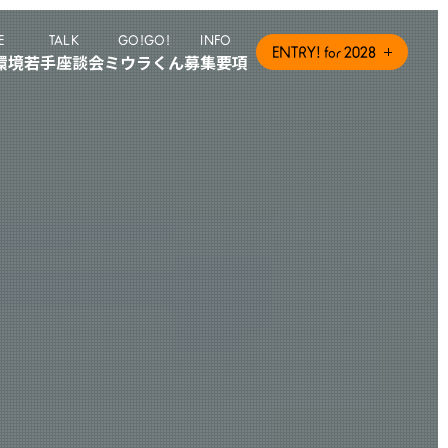
E
TALK
GO!GO!
INFO
ENTRY! for 2028
環境
若手座談会
ミウラくん
募集要項