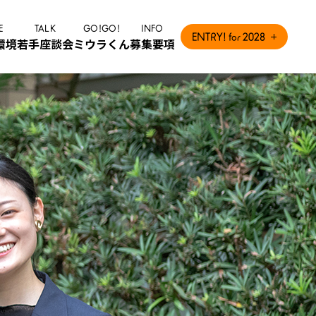
E
TALK
GO!GO!
INFO
ENTRY! for 2028
環境
若手座談会
ミウラくん
募集要項