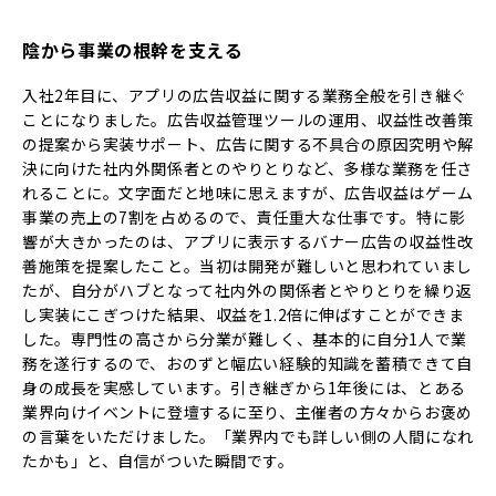
陰から事業の根幹を支える
入社2年目に、アプリの広告収益に関する業務全般を引き継ぐ
ことになりました。広告収益管理ツールの運用、収益性改善策
の提案から実装サポート、広告に関する不具合の原因究明や解
決に向けた社内外関係者とのやりとりなど、多様な業務を任さ
れることに。文字面だと地味に思えますが、広告収益はゲーム
事業の売上の7割を占めるので、責任重大な仕事です。特に影
響が大きかったのは、アプリに表示するバナー広告の収益性改
善施策を提案したこと。当初は開発が難しいと思われていまし
たが、自分がハブとなって社内外の関係者とやりとりを繰り返
し実装にこぎつけた結果、収益を1.2倍に伸ばすことができま
した。専門性の高さから分業が難しく、基本的に自分1人で業
務を遂行するので、おのずと幅広い経験的知識を蓄積できて自
身の成長を実感しています。引き継ぎから1年後には、とある
業界向けイベントに登壇するに至り、主催者の方々からお褒め
の言葉をいただけました。「業界内でも詳しい側の人間になれ
たかも」と、自信がついた瞬間です。