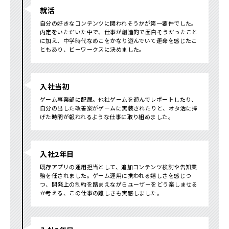
就活
自分の好きなコンテンツに関われそうかが第一要件でした。
内定をいただいた中で、仕事が創造的で面白そうだったこと
に加え、中学時代なめこをかなり遊んでいて運命を感じたこ
ともあり、ビーワークスに決めました。
入社当初
ゲーム事業部に配属。他社ゲームを遊んでレポートしたり、
自分の出した改善案がゲームに実装されたりと、オタ活に捧
げた時間が報われるような仕事に取り組めました。
入社2年目
既存アプリの運用担当として、追加コンテンツ検討や告知業
務を任されました。ゲーム運用に携われる嬉しさを感じつ
つ、開発上の制約を踏まえながらユーザーをどう楽しませる
か考える、この仕事の難しさも実感しました。