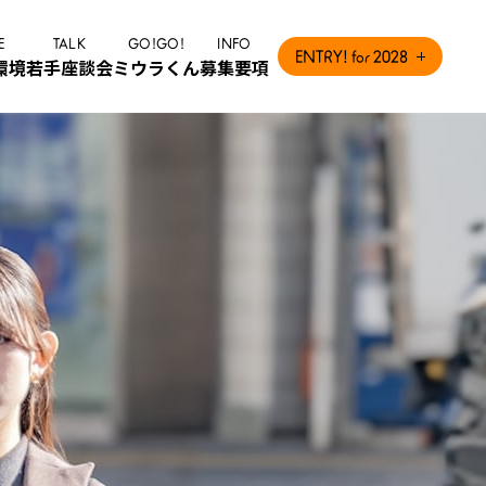
E
TALK
GO!GO!
INFO
ENTRY! for 2028
環境
若手座談会
ミウラくん
募集要項