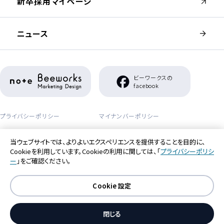
（新しいウィンドウが開きます）
新卒採用マイページ
ニュース
（新しいウィンドウが開きます）
ビーワークスの
（新しいウィンドウが開き
facebook
プライバシーポリシー
マイナンバーポリシー
セーフティーポリシー
アクセシビリティポリシー
当ウェブサイトでは、よりよいエクスペリエンスを提供することを目的に、
Cookieを利用しています。Cookieの利用に関しては、「
プライバシーポリシ
利用者情報の外部送信について
ー
」をご確認ください。
Cookie 設定
閉じる