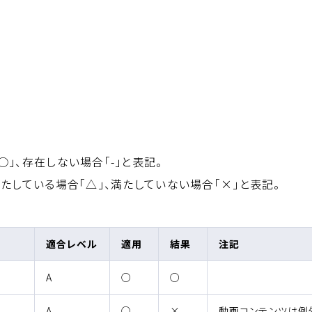
（適用される）
（適用されない）
○
」、存在しない場合「-
」と表記。
（一部適合）
（非適合）
満たしている場合「△
」、満たしていない場合「×
」と表記。
適合レベル
適用
結果
注記
（適用される）
（適合）
A
○
○
（適用される）
（非適合）
A
○
×
動画コンテンツは例