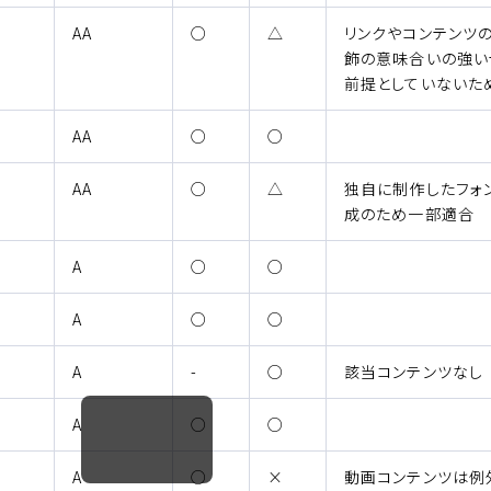
（適用される）
（一部適合）
AA
○
△
リンクやコンテンツ
飾の意味合いの強い
前提としていないた
（適用される）
（適合）
AA
○
○
（適用される）
（一部適合）
AA
○
△
独自に制作したフォ
成のため一部適合
（適用される）
（適合）
A
○
○
（適用される）
（適合）
A
○
○
（適用されない）
（適合）
A
-
○
該当コンテンツなし
（適用される）
（適合）
A
○
○
水平方向にスクロール可能です。
（適用される）
（非適合）
A
○
×
動画コンテンツは例