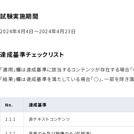
試験実施期間
2024年4月4日〜2024年4月23日
達成基準チェックリスト
「適用」欄は達成基準に該当するコンテンツが存在する場合「
（適合）
「結果」欄は達成基準を満たしている場合「○
」、一部を除き
No.
達成基準
達成基準チェックリストの詳細
1.1.1
非テキストコンテンツ
1.2.1
音声のみ及び映像のみ (収録済)