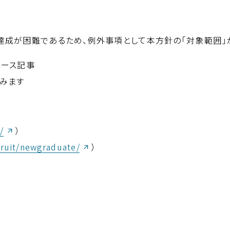
達成が困難であるため、例外事項として本方針の「対象範囲」
ュース記事
みます
（新しいウィンドウが開きます）
/
）
（新しいウィンドウが開きます）
cruit/newgraduate/
）