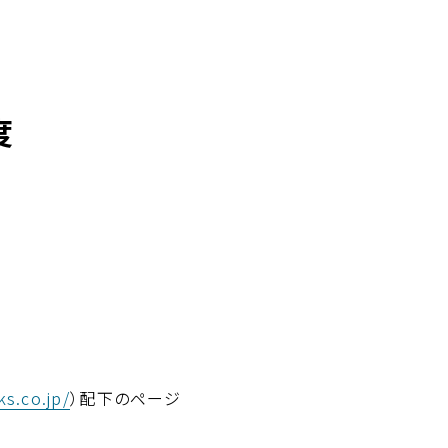
度
s.co.jp/
）配下のページ