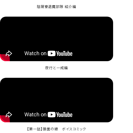
陰陽寮退魔部隊 紹介編
夜行と一成編
【第一話】猿面の娘 ボイスコミック