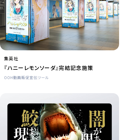
集英社
『ハニーレモンソーダ』完結記念施策
OOH
動画
販促宣伝ツール