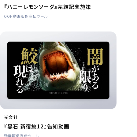
『ハニーレモンソーダ』完結記念施策
OOH
動画
販促宣伝ツール
光文社
『黒石 新宿鮫12』告知動画
動画
販促宣伝ツール