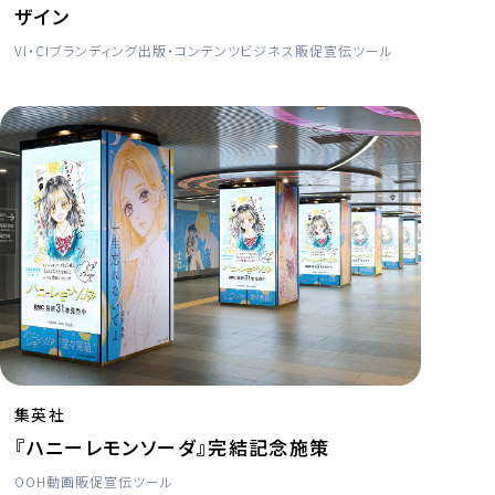
ザイン
VI・CI
ブランディング
出版・コンテンツビジネス
販促宣伝ツール
集英社
『ハニーレモンソーダ』完結記念施策
OOH
動画
販促宣伝ツール