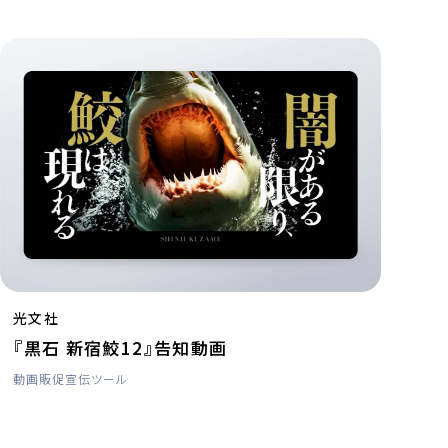
光文社
『黒石 新宿鮫12』告知動画
動画
販促宣伝ツール