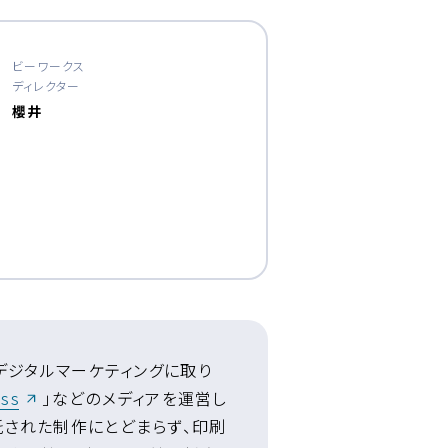
ビーワークス
ディレクター
櫻井
しいウィンドウが開きます）
デジタルマーケティングに取り
（新しいウィンドウが開きます）
ass
」などのメディアを運営し
託された制作にとどまらず、印刷