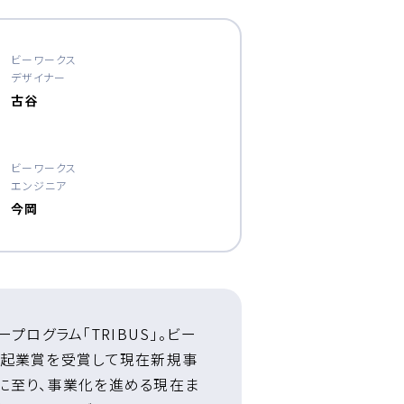
ビーワークス
デザイナー
古谷
ビーワークス
エンジニア
今岡
ログラム「TRIBUS」。ビー
内起業賞を受賞して現在新規事
に至り、事業化を進める現在ま