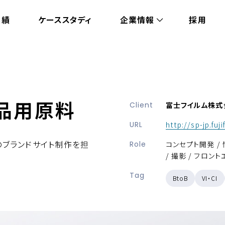
実績
ケーススタディ
企業情報
採用
品用原料
Client
富士フイルム株式
URL
http://sp-jp.fuj
ブランドサイト制作を担
Role
コンセプト開発 / 
/ 撮影 / フロント
Tag
BtoB
VI・CI